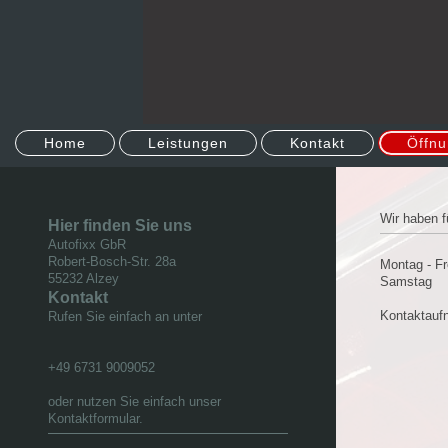
Home
Leistungen
Kontakt
Öffnu
Wir haben f
Hier finden Sie uns
Autofixx
GbR
Robert-Bosch-Str.
28a
Montag - F
55232
Alzey
Samstag
Kontakt
Kontaktaufn
Rufen Sie einfach an unter
+49 6731 9009052
oder nutzen Sie einfach unser
Kontaktformular.